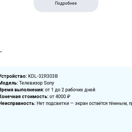
Подробнее
Т
Устройство:
KDL-32R303B
Модель:
Телевизор Sony
Время выполнения:
от 1 до 2 рабочих дней
Конечная стоимость:
от 4000 ₽
дсветки и измерение выходных напряжений блока питания
Неисправность:
Нет подсветки — экран остаётся тёмным, пр
остояния LED-лент и шлейфов матрицы.
дённых светодиодов или драйвера подсветки.
ости и цветопередачи экрана после замены.