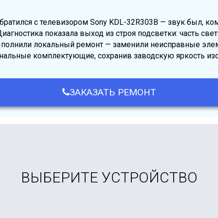
ирование телевизора в различных режимах работы.
братился с телевизором Sony KDL-32R303B — звук был, ко
Диагностика показала выход из строя подсветки: часть све
полнили локальный ремонт — заменили неисправные элем
инальные комплектующие, сохранив заводскую яркость из
ЗАКАЗАТЬ РЕМОНТ
ВЫБЕРИТЕ УСТРОЙСТВО