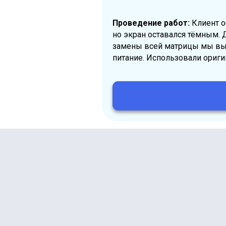
Этап 5:
Финальное тест
Проведение работ:
Клиент о
но экран оставался тёмным. 
замены всей матрицы мы вы
питание. Использовали ориг