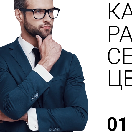
К
Р
С
Ц
01