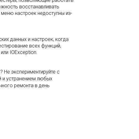
тестеры, позволяющие работать
можность восстанавливать
 меню настроек недоступны из-
их данных и настроек, когда
естирование всех функций,
ли IOException.
? Не экспериментируйте с
й и устранением любых
чного ремонта в день