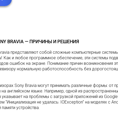
NY BRAVIA — ПРИЧИНЫ И РЕШЕНИЯ
ravia представляют собой сложные компьютерные системы
V. Как и любое программное обеспечение, эти системы по
одов ошибок на экране. Понимание причин возникновения э
левизору нормальную работоспособность без дорогостоящ
зорах Sony Bravia могут принимать различные формы: от п
 на английском языке. Например, одной из распространенны
я указывает на проблемы с загрузкой приложений из Google
 "Инициализация не удалась: IOException" на моделях с Andr
 памяти устройства.