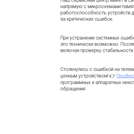
Наш сервисный центр имеет в с
напрямую с микросхемами памят
работоспособность устройств д
за критических ошибок.
При устранении системных ошиб
это технически возможно. После
включая проверку стабильности 
Столкнулись с ошибкой на телев
ценным устройством! 👉
Профес
программных и аппаратных неисп
обращения.