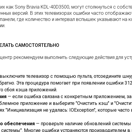
их как Sony Bravia KDL-40D3500, могут столкнуться с собс
нных версий. В этих телевизорах ошибки часто отображаю
 панели, где количество и интервал вспышек указывают на 
ии.
ЕЛАТЬ САМОСТОЯТЕЛЬНО
центр рекомендуем выполнить следующие действия для ус
выключите телевизор с помощью пульта, отсоедините шнур 
братно. Эта процедура помогает при появлении ошибки 3128 
го сбоя кэша приложений.
ния
— если ошибка связана с конкретным приложением, зай
блемное приложение и выберите "Очистить кэш" и "Очисти
 "Инициализация не удалась: IOException", которые част
о обеспечения
— проверьте наличие обновлений системы 
е системы". Многие ошибки устраняются производителем в