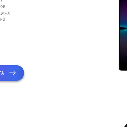
тов
 даже
ний
ТА