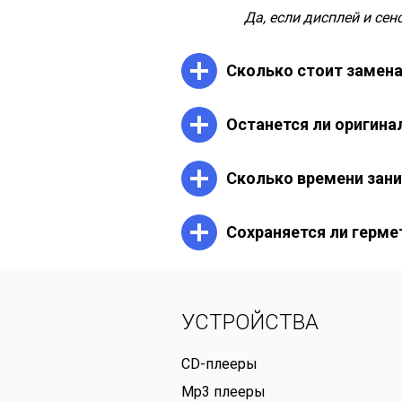
Да, если дисплей и се
Сколько стоит замена 
От 3500 ₽. Цена завис
Останется ли оригина
Да. Если матрица не п
Сколько времени зан
В среднем — один день
Сохраняется ли герме
Да, мы используем пр
герметичность.
УСТРОЙСТВА
CD-плееры
Mp3 плееры