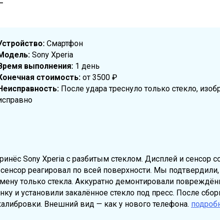
Т
Устройство:
Смартфон
Модель:
Sony Xperia
Время выполнения:
1 день
Конечная стоимость:
от 3500 ₽
Неисправность:
После удара треснуло только стекло, изоб
исправно
ринёс Sony Xperia с разбитым стеклом. Дисплей и сенсор 
сенсор реагировал по всей поверхности. Мы подтвердили,
мену только стекла. Аккуратно демонтировали повреждённ
нку и установили закалённое стекло под пресс. После сбор
 калибровки. Внешний вид — как у нового телефона.
подроб