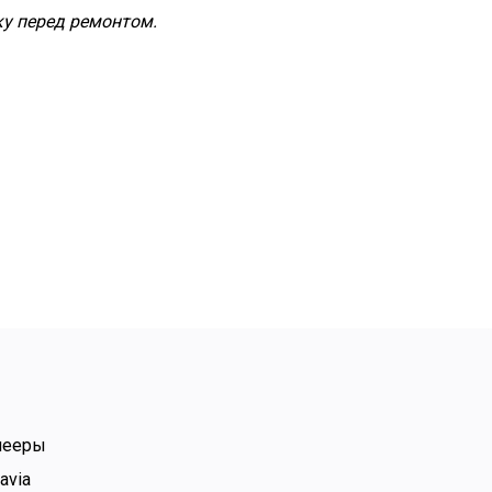
ку перед ремонтом.
еризацией.
, чтобы восстановить
лееры
avia