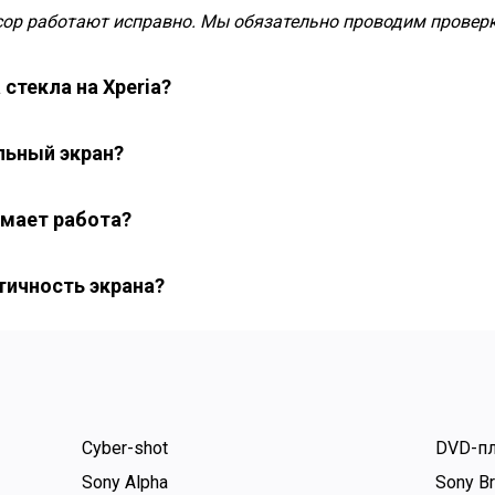
нсор работают исправно. Мы обязательно проводим провер
стекла на Xperia?
ит от модели и сложности демонтажа.
льный экран?
овреждена, мы сохраняем её и ставим только новое стекло.
имает работа?
. В сложных случаях — до 2 суток с дополнительной полим
тичность экрана?
омышленный вакуум-пресс и заводские клеевые материалы
Cyber-shot
DVD-п
Sony Alpha
Sony Br