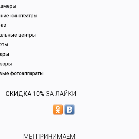
камеры
ние кинотеатры
оки
альные центры
еты
бары
изоры
вые фотоаппараты
СКИДКА 10%
ЗА ЛАЙКИ
МЫ ПРИНИМАЕМ: