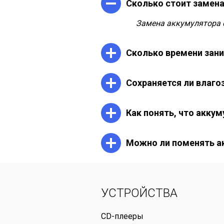
Сколько стоит замена
Замена аккумулятора с
Сколько времени зани
Обычно работа выполня
Сохраняется ли влаг
Мы используем промыш
Как понять, что акку
официальная IP-защита
Быстрая разрядка, сам
Можно ли поменять а
Нет. Xperia XZ1 Comp
привести к поврежден
УСТРОЙСТВА
CD-плееры