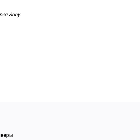
рея Sony.
я замена по записи.
метичность. Однако
— признаки износа.
осторожный ремонт может
лееры