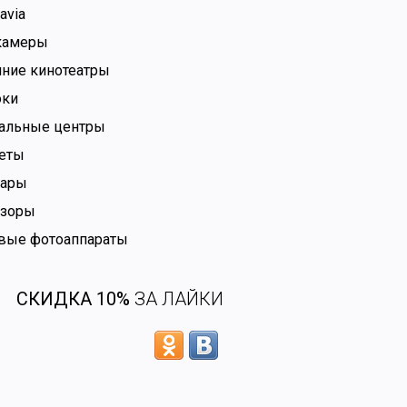
avia
камеры
ние кинотеатры
оки
альные центры
еты
бары
изоры
вые фотоаппараты
СКИДКА 10%
ЗА ЛАЙКИ