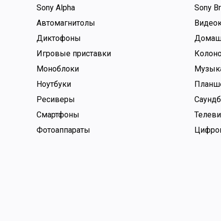
Sony Alpha
Sony Br
Автомагнитолы
Видео
Диктофоны
Домаш
Игровые приставки
Колон
Моноблоки
Музык
Ноутбуки
Планш
Ресиверы
Саунд
Смартфоны
Телев
Фотоаппараты
Цифро