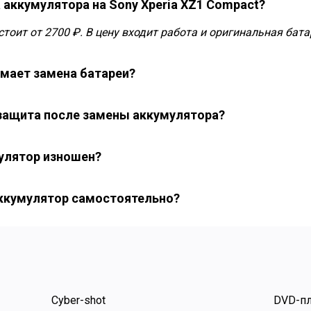
 аккумулятора на Sony Xperia XZ1 Compact?
тоит от 2700 ₽. В цену входит работа и оригинальная бата
мает замена батареи?
ется в течение одного рабочего дня. Возможна ускоренна
озащита после замены аккумулятора?
ленный герметик и уплотнители, чтобы восстановить гер
мулятор изношен?
 может быть утрачена.
опроизвольные отключения, сильный нагрев при зарядке 
ккумулятор самостоятельно?
act имеет сложную компоновку и приклеенную крышку. Не
ию дисплея или шлейфов.
Cyber-shot
DVD-п