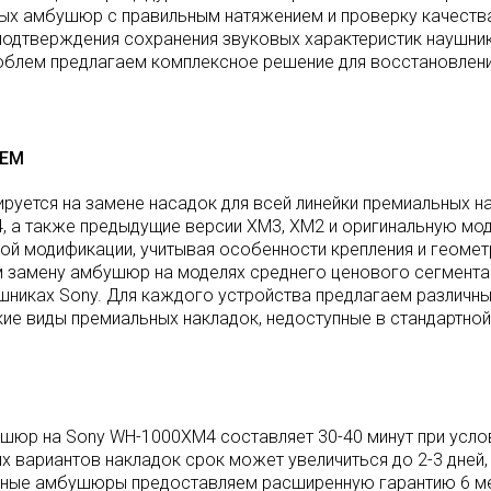
вых амбушюр с правильным натяжением и проверку качеств
подтверждения сохранения звуковых характеристик наушни
блем предлагаем комплексное решение для восстановлени
АЕМ
руется на замене насадок для всей линейки премиальных н
, а также предыдущие версии XM3, XM2 и оригинальную мо
ой модификации, учитывая особенности крепления и геоме
м замену амбушюр на моделях среднего ценового сегмента
шниках Sony. Для каждого устройства предлагаем различн
ие виды премиальных накладок, недоступные в стандартно
шюр на Sony WH-1000XM4 составляет 30-40 минут при усло
их вариантов накладок срок может увеличиться до 2-3 дней,
енные амбушюры предоставляем расширенную гарантию 6 