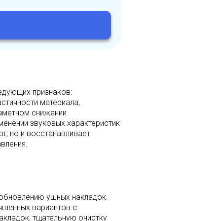
едующих признаков:
стичности материала,
заметном снижении
менении звуковых характеристик
т, но и восстанавливает
вления.
обновлению ушных накладок.
чшенных вариантов с
кладок, тщательную очистку