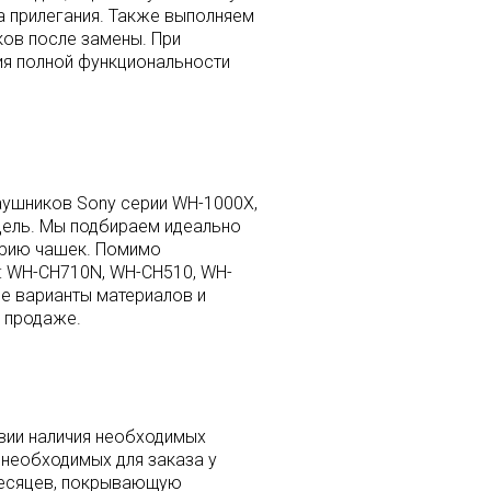
а прилегания. Также выполняем
ков после замены. При
я полной функциональности
аушников Sony серии WH-1000X,
дель. Мы подбираем идеально
трию чашек. Помимо
: WH-CH710N, WH-CH510, WH-
ые варианты материалов и
й продаже.
вии наличия необходимых
 необходимых для заказа у
месяцев, покрывающую