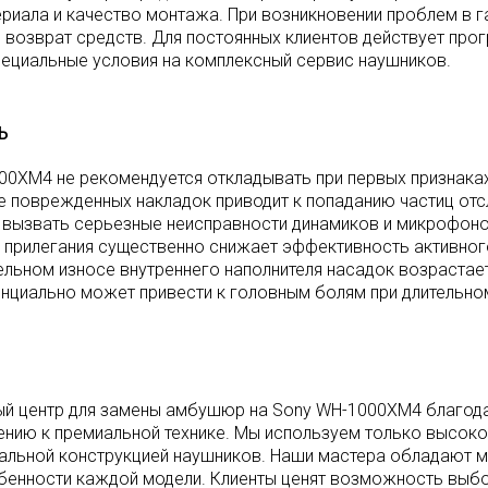
риала и качество монтажа. При возникновении проблем в г
 возврат средств. Для постоянных клиентов действует пр
пециальные условия на комплексный сервис наушников.
Ь
0XM4 не рекомендуется откладывать при первых признаках
 поврежденных накладок приводит к попаданию частиц от
т вызвать серьезные неисправности динамиков и микрофон
 прилегания существенно снижает эффективность активно
ельном износе внутреннего наполнителя насадок возрастае
енциально может привести к головным болям при длительно
ый центр для замены амбушюр на Sony WH-1000XM4 благо
ению к премиальной технике. Мы используем только высок
альной конструкцией наушников. Наши мастера обладают 
обенности каждой модели. Клиенты ценят возможность выб