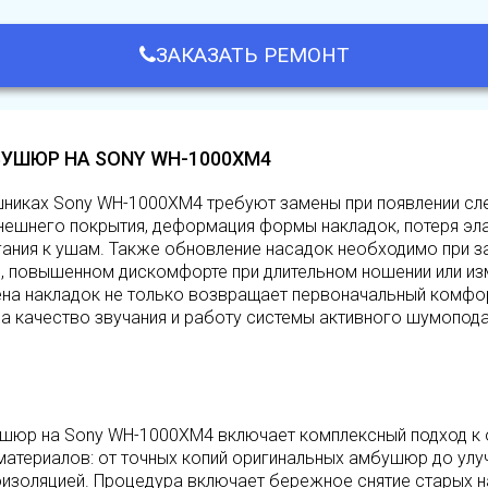
ЗАКАЗАТЬ РЕМОНТ
УШЮР НА SONY WH-1000XM4
никах Sony WH-1000XM4 требуют замены при появлении сл
нешнего покрытия, деформация формы накладок, потеря эла
гания к ушам. Также обновление насадок необходимо при 
 повышенном дискомфорте при длительном ношении или из
на накладок не только возвращает первоначальный комфор
а качество звучания и работу системы активного шумопода
шюр на Sony WH-1000XM4 включает комплексный подход к 
атериалов: от точных копий оригинальных амбушюр до улу
золяцией. Процедура включает бережное снятие старых на