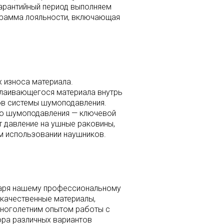
арантийный период выполняем
ограмма лояльности, включающая
 износа материала.
слаивающегося материала внутрь
ов системы шумоподавления.
го шумоподавления — ключевой
т давление на ушные раковины,
м использовании наушников.
даря нашему профессиональному
окачественные материалы,
многолетним опытом работы с
ора различных вариантов