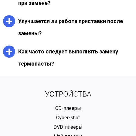
при замене?
Да. При каждой замене термопасты в
Улучшается ли работа приставки после
PlayStation проводится комплексная чистка
радиатора и кулера для восстановления
замены?
нормального охлаждения.
Да. Снижается уровень шума, температура
Как часто следует выполнять замену
становится стабильной, и исчезают риски
перегрева.
термопасты?
Рекомендуемое обслуживание — раз в 18–24
месяца. Это помогает сохранить стабильную
производительность консоли и продлить срок
УСТРОЙСТВА
службы компонентов.
CD-плееры
Cyber-shot
DVD-плееры