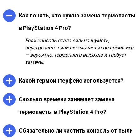
Как понять, что нужна замена термопасты
в PlayStation 4 Pro?
Если консоль стала сильно шуметь,
перегревается или выключается во время игр
— вероятно, термопаста высохла и требует
замены.
Какой термоинтерфейс используется?
Мы применяем проверенные термопасты с
Сколько времени занимает замена
высокой теплопроводностью, подходящие для
игровых устройств с интенсивной нагрузкой,
термопасты в PlayStation 4 Pro?
включая PlayStation.
Обычно процедура занимает от 1 до 1,5 часов,
Обязательно ли чистить консоль от пыли
включая разборку, чистку и финальную
проверку.