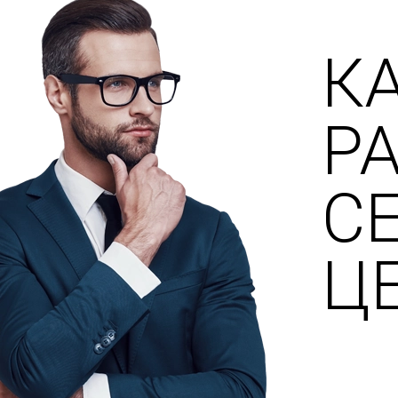
К
Р
С
Ц