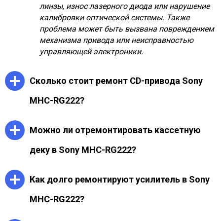
линзы, износ лазерного диода или нарушение
калибровки оптической системы. Также
проблема может быть вызвана повреждением
механизма привода или неисправностью
управляющей электроники.
Сколько стоит ремонт CD-привода Sony
MHC-RG222?
Стоимость восстановления CD-механизма
Можно ли отремонтировать кассетную
составляет от 2500 до 4500 рублей в
зависимости от характера неисправности. В
деку в Sony MHC-RG222?
случае необходимости замены лазерного
блока цена определяется конкретной моделью
Восстановление кассетного механизма вполне
используемого компонента.
Как долго ремонтируют усилитель в Sony
возможно в большинстве случаев. Выполняем
замену приводных ремней, чистку
MHC-RG222?
лентопротяжного механизма и регулировку
головок для обеспечения качественного
Ремонт усилительного блока обычно занимает