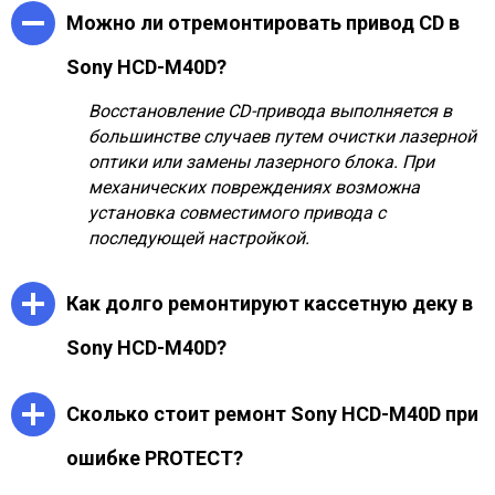
Можно ли отремонтировать привод CD в
Sony HCD-M40D?
Восстановление CD-привода выполняется в
большинстве случаев путем очистки лазерной
оптики или замены лазерного блока. При
механических повреждениях возможна
установка совместимого привода с
последующей настройкой.
Как долго ремонтируют кассетную деку в
Sony HCD-M40D?
Ремонт кассетного механизма занимает от 1
Сколько стоит ремонт Sony HCD-M40D при
до 3 дней в зависимости от характера
неисправности. Обычно требуется замена
ошибке PROTECT?
приводных ремней, чистка лентопротяжного
механизма и регулировка головок.