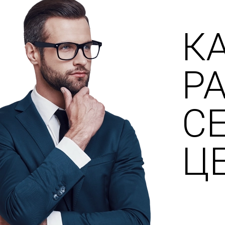
К
Р
С
Ц